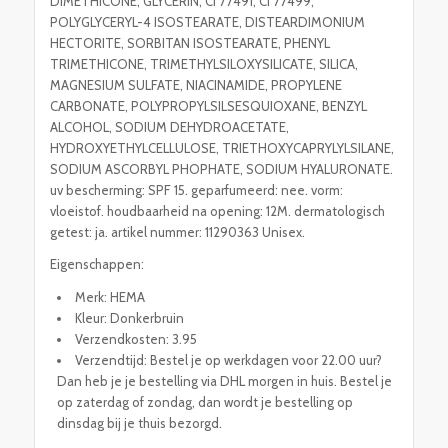
DIMETHICONE, GLYCERIN, CI 77491, CI 77499,
POLYGLYCERYL-4 ISOSTEARATE, DISTEARDIMONIUM
HECTORITE, SORBITAN ISOSTEARATE, PHENYL
TRIMETHICONE, TRIMETHYLSILOXYSILICATE, SILICA,
MAGNESIUM SULFATE, NIACINAMIDE, PROPYLENE
CARBONATE, POLYPROPYLSILSESQUIOXANE, BENZYL
ALCOHOL, SODIUM DEHYDROACETATE,
HYDROXYETHYLCELLULOSE, TRIETHOXYCAPRYLYLSILANE,
SODIUM ASCORBYL PHOPHATE, SODIUM HYALURONATE.
uv bescherming: SPF 15. geparfumeerd: nee. vorm:
vloeistof. houdbaarheid na opening: 12M. dermatologisch
getest: ja. artikel nummer: 11290363 Unisex.
Eigenschappen:
Merk: HEMA
Kleur: Donkerbruin
Verzendkosten: 3.95
Verzendtijd: Bestel je op werkdagen voor 22.00 uur?
Dan heb je je bestelling via DHL morgen in huis. Bestel je
op zaterdag of zondag, dan wordt je bestelling op
dinsdag bij je thuis bezorgd.