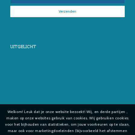
UITGELICHT
Welkom! Leuk dat je onze website bezoekt! Wij, en derde partijen ,
maken op onze websites gebruik van cookies. Wij gebruiken cookies
voor het bijhouden van statistieken, om jouw voorkeuren op te slaan,
maar ook voor marketingdoeleinden (bijvoorbeeld het afstemmen