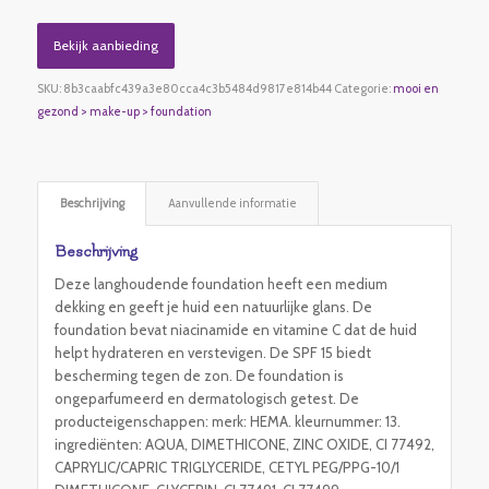
Bekijk aanbieding
SKU:
8b3caabfc439a3e80cca4c3b5484d9817e814b44
Categorie:
mooi en
gezond > make-up > foundation
Beschrijving
Aanvullende informatie
Beschrijving
Deze langhoudende foundation heeft een medium
dekking en geeft je huid een natuurlijke glans. De
foundation bevat niacinamide en vitamine C dat de huid
helpt hydrateren en verstevigen. De SPF 15 biedt
bescherming tegen de zon. De foundation is
ongeparfumeerd en dermatologisch getest. De
producteigenschappen: merk: HEMA. kleurnummer: 13.
ingrediënten: AQUA, DIMETHICONE, ZINC OXIDE, CI 77492,
CAPRYLIC/CAPRIC TRIGLYCERIDE, CETYL PEG/PPG-10/1