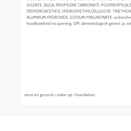
SULFATE, SILICA, PROPYLENE CARBONATE, POLYPROPYLSI
DEHYDROACETATE, HYDROXYETHYLCELLULOSE, TRIETHOX
ALUMINUM HYDROXIDE, SODIUM HYALURONATE. uv bescherming
houdbaarheid na opening: 12M. dermatologisch getest: ja. art
mooi en gezond > make-up > foundation