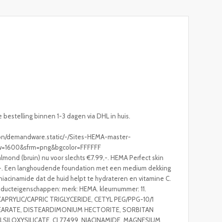
e bestelling binnen 1-3 dagen via DHL in huis.
/on/demandware.static/-/Sites-HEMA-master-
?sw=1600&sfrm=png&bgcolor=FFFFFF
lmond (bruin) nu voor slechts €7.99,-. HEMA Perfect skin
 €,-. Een langhoudende foundation met een medium dekking
 niacinamide dat de huid helpt te hydrateren en vitamine C.
oducteigenschappen: merk: HEMA. kleurnummer: 11.
CAPRYLIC/CAPRIC TRIGLYCERIDE, CETYL PEG/PPG-10/1
STEARATE, DISTEARDIMONIUM HECTORITE, SORBITAN
LSILOXYSILICATE, CI 77499, NIACINAMIDE, MAGNESIUM