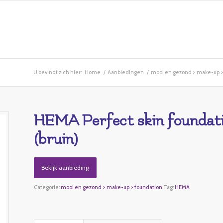
U bevindt zich hier:
Home
/
Aanbiedingen
/
mooi en gezond > make-up >
HEMA Perfect skin foundati
(bruin)
Bekijk aanbieding
Categorie:
mooi en gezond > make-up > foundation
Tag:
HEMA