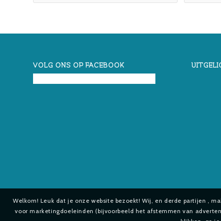
VOLG ONS OP FACEBOOK
UITGELI
Welkom! Leuk dat je onze website bezoekt! Wij, en derde partijen , m
voor marketingdoeleinden (bijvoorbeeld het afstemmen van advertenti