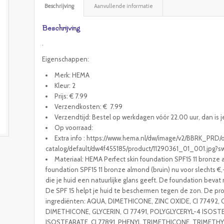
Beschrijving
Aanvullende informatie
Beschrijving
.
Eigenschappen:
Merk: HEMA
Kleur: 2
Prijs: € 7.99
Verzendkosten: € 7.99
Verzendtijd: Bestel op werkdagen vóór 22.00 uur, dan is j
Op voorraad:
Extra info : https://www.hema.nl/dw/image/v2/BBRK_PRD
catalog/default/dw4f455185/product/11290361_01_001.jpg
Materiaal: HEMA Perfect skin foundation SPF15 11 bronze a
foundation SPF15 11 bronze almond (bruin) nu voor slechts
die je huid een natuurlijke glans geeft. De foundation bevat
De SPF 15 helpt je huid te beschermen tegen de zon. De pr
ingrediënten: AQUA, DIMETHICONE, ZINC OXIDE, CI 77492, 
DIMETHICONE, GLYCERIN, CI 77491, POLYGLYCERYL-4 ISO
ISOSTEARATE, CI 77891, PHENYL TRIMETHICONE, TRIMETHY