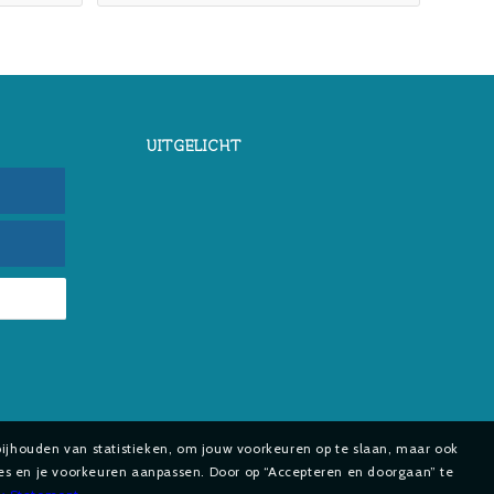
UITGELICHT
bijhouden van statistieken, om jouw voorkeuren op te slaan, maar ook
ies en je voorkeuren aanpassen. Door op “Accepteren en doorgaan” te