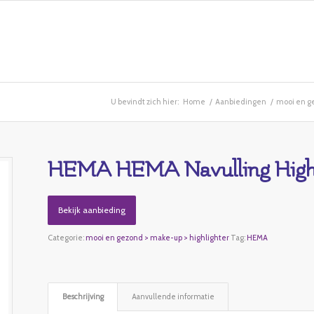
U bevindt zich hier:
Home
/
Aanbiedingen
/
mooi en ge
HEMA HEMA Navulling Highl
Bekijk aanbieding
Categorie:
mooi en gezond > make-up > highlighter
Tag:
HEMA
Beschrijving
Aanvullende informatie