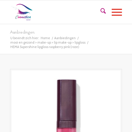
Aanbiedingen
U bevindt zich hier:
Home
/
Aanbiedingen
/
mooi en gezond > make-up > lip make-up > lipgloss
/
HEMA Supershine lipgloss raspberry pink (roze)