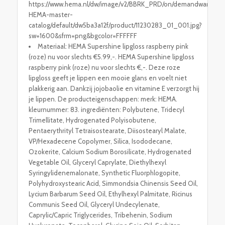
https://www.hema.nl/dw/image/v2/BBRK_PRD/on/demandware.stati
HEMA-master-
catalog/default/dw5ba3a12f/product/11230283_01_001.jpg?
sw=1600&sfrm=png&bgcolor=FFFFFF
Materiaal: HEMA Supershine lipgloss raspberry pink
(roze) nu voor slechts €5.99,-. HEMA Supershine lipgloss
raspberry pink (roze) nu voor slechts €,-. Deze roze
lipgloss geeft je lippen een mooie glans en voelt niet
plakkerig aan. Dankzij jojobaolie en vitamine E verzorgt hij
je lippen. De producteigenschappen: merk: HEMA.
kleurnummer: 83. ingrediënten: Polybutene, Tridecyl
Trimellitate, Hydrogenated Polyisobutene,
Pentaerythrityl Tetraisostearate, Diisostearyl Malate,
VP/Hexadecene Copolymer, Silica, Isododecane,
Ozokerite, Calcium Sodium Borosilicate, Hydrogenated
Vegetable Oil, Glyceryl Caprylate, Diethylhexyl
Syringylidenemalonate, Synthetic Fluorphlogopite,
Polyhydroxystearic Acid, Simmondsia Chinensis Seed Oil,
Lycium Barbarum Seed Oil, Ethylhexyl Palmitate, Ricinus
Communis Seed Oil, Glyceryl Undecylenate,
Caprylic/Capric Triglycerides, Tribehenin, Sodium