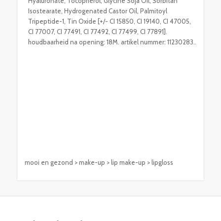
Hyaluronate, Tocopherol, Glycine Soja Oil, Sorbitan
Isostearate, Hydrogenated Castor Oil, Palmitoyl
Tripeptide-1, Tin Oxide [+/- CI 15850, CI 19140, CI 47005,
CI 77007, CI 77491, CI 77492, CI 77499, CI 77891].
houdbaarheid na opening: 18M. artikel nummer: 11230283..
mooi en gezond > make-up > lip make-up > lipgloss