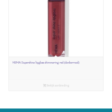
HEMA Supershine lipgloss shimmering red (donkerrood)
Bekijk aanbieding