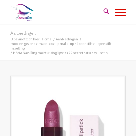
Aanbiedingen
U bevindt zich hier:
Home
/
Aanbiedingen
/
mooi en gezond > make-up > lip make-up > lippenstift > lippenstift
navulling
/
HEMA Navulling moisturising lipstick 29 secret saturday – satin ...