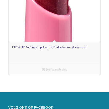
HEMA HEMA Glossy Lipplump 81 Rhodondendron (donkerrood)
Bekijk aanbieding
VOLG ONS OP FACEBOOK