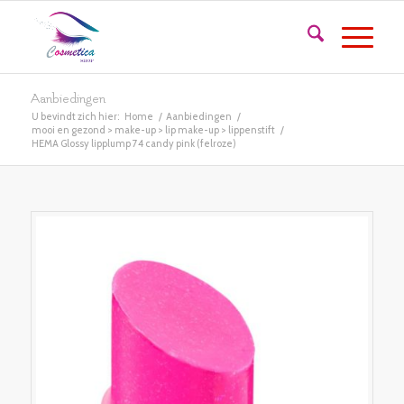
Aanbiedingen
U bevindt zich hier:
Home
/
Aanbiedingen
/
mooi en gezond > make-up > lip make-up > lippenstift
/
HEMA Glossy lipplump 74 candy pink (felroze)