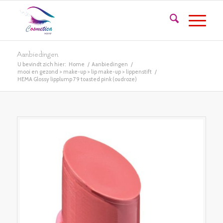
Aanbiedingen
U bevindt zich hier:
Home
/
Aanbiedingen
/
mooi en gezond > make-up > lip make-up > lippenstift
/
HEMA Glossy lipplump 79 toasted pink (oudroze)