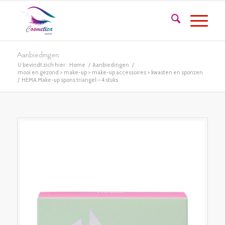
Aanbiedingen
U bevindt zich hier:
Home
/
Aanbiedingen
/
mooi en gezond > make-up > make-up accessoires > kwasten en sponzen
/
HEMA Make-up spons triangel – 4 stuks