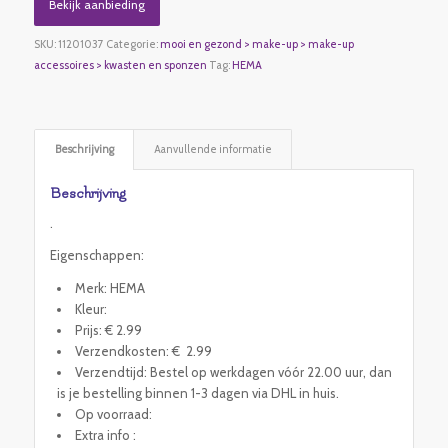
Bekijk aanbieding
SKU:
11201037
Categorie:
mooi en gezond > make-up > make-up
accessoires > kwasten en sponzen
Tag:
HEMA
Beschrijving
Aanvullende informatie
Beschrijving
.
Eigenschappen:
Merk: HEMA
Kleur:
Prijs: € 2.99
Verzendkosten: € 2.99
Verzendtijd: Bestel op werkdagen vóór 22.00 uur, dan
is je bestelling binnen 1-3 dagen via DHL in huis.
Op voorraad:
Extra info :