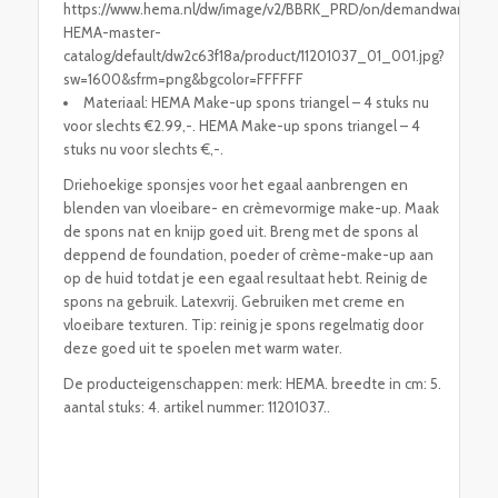
https://www.hema.nl/dw/image/v2/BBRK_PRD/on/demandware.stati
HEMA-master-
catalog/default/dw2c63f18a/product/11201037_01_001.jpg?
sw=1600&sfrm=png&bgcolor=FFFFFF
Materiaal: HEMA Make-up spons triangel – 4 stuks nu
voor slechts €2.99,-. HEMA Make-up spons triangel – 4
stuks nu voor slechts €,-.
Driehoekige sponsjes voor het egaal aanbrengen en
blenden van vloeibare- en crèmevormige make-up. Maak
de spons nat en knijp goed uit. Breng met de spons al
deppend de foundation, poeder of crème-make-up aan
op de huid totdat je een egaal resultaat hebt. Reinig de
spons na gebruik. Latexvrij. Gebruiken met creme en
vloeibare texturen. Tip: reinig je spons regelmatig door
deze goed uit te spoelen met warm water.
De producteigenschappen: merk: HEMA. breedte in cm: 5.
aantal stuks: 4. artikel nummer: 11201037..