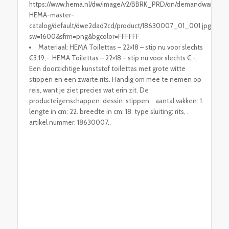
https://www.hema.nl/dw/image/v2/BBRK_PRD/on/demandware.stati
HEMA-master-
catalog/default/dwe2dad2cd/product/18630007_01_001.jpg?
sw=1600&sfrm=png&bgcolor=FFFFFF
Materiaal: HEMA Toilettas – 22×18 – stip nu voor slechts
€3.19,-. HEMA Toilettas – 22×18 – stip nu voor slechts €,-.
Een doorzichtige kunststof toilettas met grote witte
stippen en een zwarte rits. Handig om mee te nemen op
reis, want je ziet precies wat erin zit. De
producteigenschappen: dessin: stippen, . aantal vakken: 1.
lengte in cm: 22. breedte in cm: 18. type sluiting: rits, .
artikel nummer: 18630007..