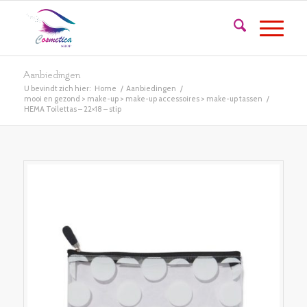
Aanbiedingen
U bevindt zich hier:
Home
/
Aanbiedingen
/
mooi en gezond > make-up > make-up accessoires > make-up tassen
/
HEMA Toilettas – 22×18 – stip