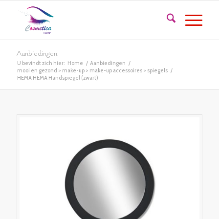
Aanbiedingen
U bevindt zich hier:
Home
/
Aanbiedingen
/
mooi en gezond > make-up > make-up accessoires > spiegels
/
HEMA HEMA Handspiegel (zwart)