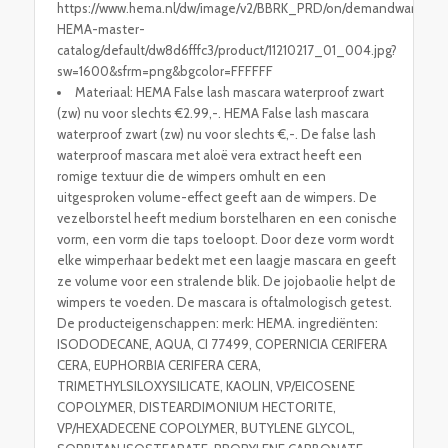
https://www.hema.nl/dw/image/v2/BBRK_PRD/on/demandware.stati
HEMA-master-
catalog/default/dw8d6fffc3/product/11210217_01_004.jpg?
sw=1600&sfrm=png&bgcolor=FFFFFF
Materiaal: HEMA False lash mascara waterproof zwart
(zw) nu voor slechts €2.99,-. HEMA False lash mascara
waterproof zwart (zw) nu voor slechts €,-. De false lash
waterproof mascara met aloë vera extract heeft een
romige textuur die de wimpers omhult en een
uitgesproken volume-effect geeft aan de wimpers. De
vezelborstel heeft medium borstelharen en een conische
vorm, een vorm die taps toeloopt. Door deze vorm wordt
elke wimperhaar bedekt met een laagje mascara en geeft
ze volume voor een stralende blik. De jojobaolie helpt de
wimpers te voeden. De mascara is oftalmologisch getest.
De producteigenschappen: merk: HEMA. ingrediënten:
ISODODECANE, AQUA, CI 77499, COPERNICIA CERIFERA
CERA, EUPHORBIA CERIFERA CERA,
TRIMETHYLSILOXYSILICATE, KAOLIN, VP/EICOSENE
COPOLYMER, DISTEARDIMONIUM HECTORITE,
VP/HEXADECENE COPOLYMER, BUTYLENE GLYCOL,