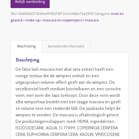
Bekijk aanbieding
SKU:
0bd861b0718d4ed99b27bf72e1e36bbe75a25f5f
Categorie:
mooi en
gezond > make-up > mascara en nepwimpers > mascara
Beschrijving
Aanvullende informatie
Beschrijving
De false lash mascara met aloë vera extract heeft een
romige textuur die de wimpers omhult en een
uitgesproken volume-effect geeft aan de wimpers. De
vezelborstel heeft medium borstelharen en een conische
vorm, een vorm die taps toeloopt. Door deze vorm wordt
elke wimperhaar bedekt met een laagje mascara en geeft
ze volume voor een stralende blik. De jojobaolie helpt de
wimpers te voeden. De mascara is oftalmologisch getest.
De producteigenschappen: merk: HEMA. ingrediënten:
ISODODECANE, AQUA, CI 77499, COPERNICIA CERIFERA
CERA, EUPHORBIA CERIFERA CERA, KAOLIN, VP/EICOSENE