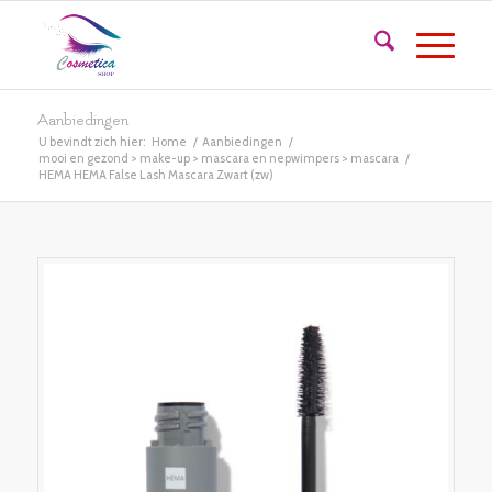
Aanbiedingen
U bevindt zich hier:
Home
/
Aanbiedingen
/
mooi en gezond > make-up > mascara en nepwimpers > mascara
/
HEMA HEMA False Lash Mascara Zwart (zw)