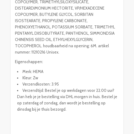
COPOLYMER, TRIMETHYLSILOXYSILICATE,
DISTEARDIMONIUM HECTORITE, VP/HEXADECENE
COPOLYMER, BUTYLENE GLYCOL, SORBITAN
ISOSTEARATE, PROPYLENE CARBONATE,
PHENOXYETHANOL, POTASSIUM SORBATE, TRIMETHYL
PENTANYL DIISOBUTYRATE, PANTHENOL, SIMMONDSIA
CHINENSIS SEED OIL, ETHYLHEXYLGLYCERIN,
TOCOPHEROL. houdbaarheid na opening: 6M. artikel
nummer: 11210216 Unisex.
Eigenschappen:
Merk: HEMA
Kleur: Zw
Verzendkosten: 3.95
Verzendtijd: Bestel je op werkdagen voor 22.00 uur?
Dan heb je je bestelling via DHL morgen in huis. Bestel je
op zaterdag of zondag, dan wordt je bestelling op
dinsdag bij je thuis bezorgd.