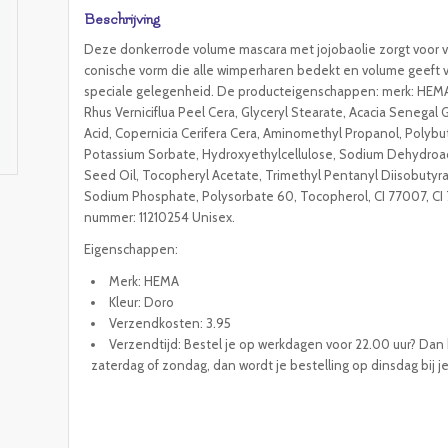
Beschrijving
Deze donkerrode volume mascara met jojobaolie zorgt voor v
conische vorm die alle wimperharen bedekt en volume geeft vo
speciale gelegenheid. De producteigenschappen: merk: HEMA.
Rhus Verniciflua Peel Cera, Glyceryl Stearate, Acacia Senegal G
Acid, Copernicia Cerifera Cera, Aminomethyl Propanol, Polyb
Potassium Sorbate, Hydroxyethylcellulose, Sodium Dehydroac
Seed Oil, Tocopheryl Acetate, Trimethyl Pentanyl Diisobutyra
Sodium Phosphate, Polysorbate 60, Tocopherol, CI 77007, CI 
nummer: 11210254 Unisex.
Eigenschappen:
Merk: HEMA
Kleur: Doro
Verzendkosten: 3.95
Verzendtijd: Bestel je op werkdagen voor 22.00 uur? Dan h
zaterdag of zondag, dan wordt je bestelling op dinsdag bij j