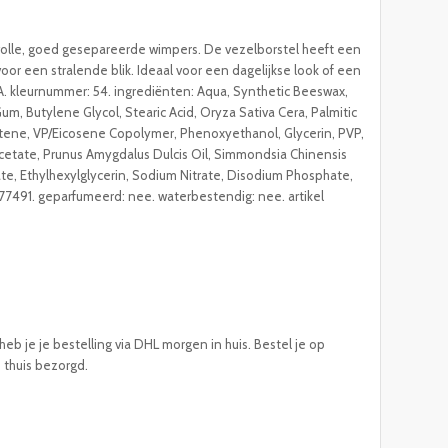
olle, goed gesepareerde wimpers. De vezelborstel heeft een
or een stralende blik. Ideaal voor een dagelijkse look of een
 kleurnummer: 54. ingrediënten: Aqua, Synthetic Beeswax,
um, Butylene Glycol, Stearic Acid, Oryza Sativa Cera, Palmitic
utene, VP/Eicosene Copolymer, Phenoxyethanol, Glycerin, PVP,
etate, Prunus Amygdalus Dulcis Oil, Simmondsia Chinensis
te, Ethylhexylglycerin, Sodium Nitrate, Disodium Phosphate,
77491. geparfumeerd: nee. waterbestendig: nee. artikel
eb je je bestelling via DHL morgen in huis. Bestel je op
e thuis bezorgd.