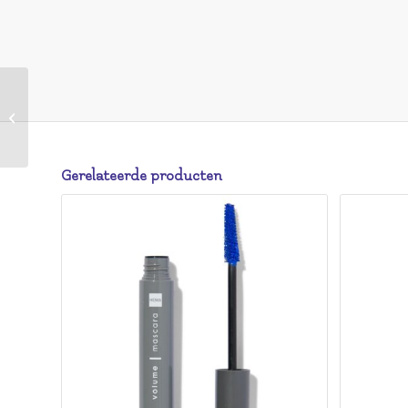
HEMA HEMA Long Lasting Nagellak
28 Frozen Shimmer
Gerelateerde producten