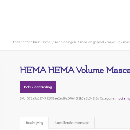
U bevindt zich hier:
Home
/
Aanbiedingen
/
mooi en gezond > make-up > mas
HEMA HEMA Volume Mascar
Bekijk aanbieding
SKU:
072a3a537473208ae2ed9a09646f2b5e5b343f6d
Categorie:
mooi en 
Beschrijving
Aanvullende informatie