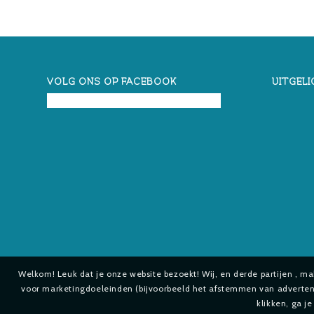
VOLG ONS OP FACEBOOK
UITGELI
Welkom! Leuk dat je onze website bezoekt! Wij, en derde partijen , m
voor marketingdoeleinden (bijvoorbeeld het afstemmen van advertenti
klikken, ga j