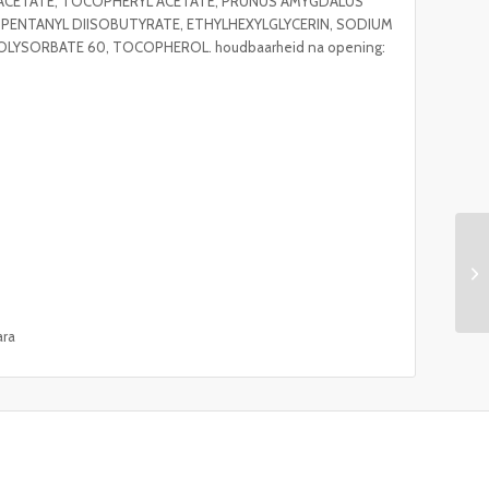
CETATE, TOCOPHERYL ACETATE, PRUNUS AMYGDALUS
L PENTANYL DIISOBUTYRATE, ETHYLHEXYLGLYCERIN, SODIUM
LYSORBATE 60, TOCOPHEROL. houdbaarheid na opening:
ara