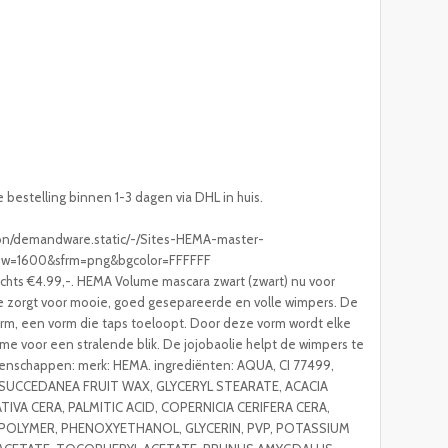
e bestelling binnen 1-3 dagen via DHL in huis.
/on/demandware.static/-/Sites-HEMA-master-
?sw=1600&sfrm=png&bgcolor=FFFFFF
echts €4.99,-. HEMA Volume mascara zwart (zwart) nu voor
lie zorgt voor mooie, goed gesepareerde en volle wimpers. De
rm, een vorm die taps toeloopt. Door deze vorm wordt elke
e voor een stralende blik. De jojobaolie helpt de wimpers te
genschappen: merk: HEMA. ingrediënten: AQUA, CI 77499,
SUCCEDANEA FRUIT WAX, GLYCERYL STEARATE, ACACIA
IVA CERA, PALMITIC ACID, COPERNICIA CERIFERA CERA,
POLYMER, PHENOXYETHANOL, GLYCERIN, PVP, POTASSIUM