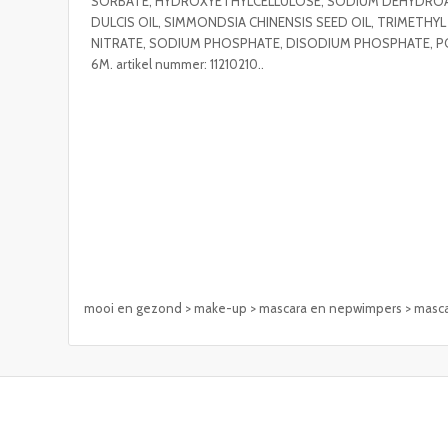
SORBATE, HYDROXYETHYLCELLULOSE, SODIUM DEHYDROA
DULCIS OIL, SIMMONDSIA CHINENSIS SEED OIL, TRIMETHY
NITRATE, SODIUM PHOSPHATE, DISODIUM PHOSPHATE, PO
6M. artikel nummer: 11210210..
mooi en gezond > make-up > mascara en nepwimpers > masc