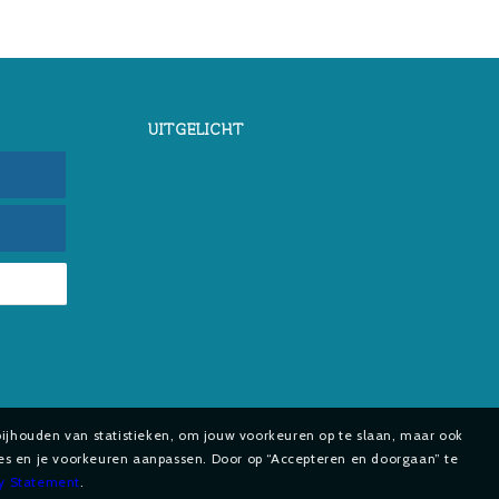
UITGELICHT
bijhouden van statistieken, om jouw voorkeuren op te slaan, maar ook
ies en je voorkeuren aanpassen. Door op “Accepteren en doorgaan” te
cy Statement
.