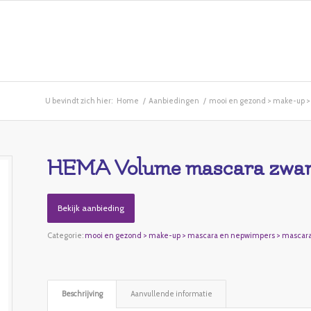
U bevindt zich hier:
Home
/
Aanbiedingen
/
mooi en gezond > make-up 
HEMA Volume mascara zwart
Bekijk aanbieding
Categorie:
mooi en gezond > make-up > mascara en nepwimpers > mascar
Beschrijving
Aanvullende informatie