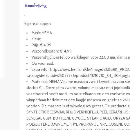
Beschrijving
.
Eigenschappen:
Merk: HEMA
Kleur:
Prijs: € 4.99
Verzendkosten: € 4.99
Verzendtijd: Bestel op werkdagen vóór 22.00 uur, dan is j
Op voorraad:
Extra info : https://www.hema.nl/dw/image/v2/BBRK_PRD
catalog/default/dw250777a6/product/11210210_01_004.jpg
Materiaal: HEMA Volume mascara zwart (zwart) nu voor sl
slechts €,-. Deze ultra zwarte, volume mascara met jojobao
vezelborstel heeft medium borstelharen en een conische vo
wimperhaar bedekt met een laagje mascara en geeft ze volum
voeden. De mascara is oftalmologisch getest. De productei
SYNTHETIC BEESWAX, RHUS VERNICIFLUA PEEL CERA/RHUS 
SENEGAL GUM, BUTYLENE GLYCOL, STEARIC ACID, ORYZA SAT
POLYBUTENE, AMINOMETHYL PROPANOL, VP/EICOSENE CO