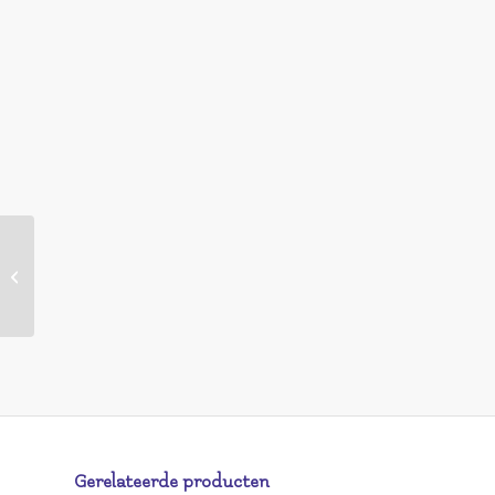
HEMA Base-topcoat
nagels 2-in-1
(transparant)
Gerelateerde producten