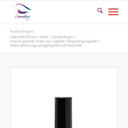
Aanbiedingen
U bevindt zich hier:
Home
/
Aanbiedingen
/
mooi en gezond > make-up > nagellak > long lasting nagellak
/
HEMA HEMA Long Lasting Nagellak 1037 Vivid Jade