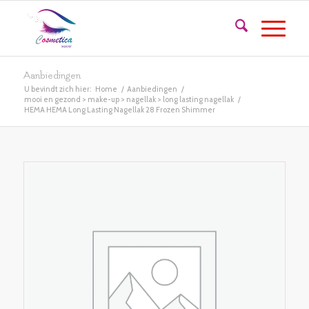
Aanbiedingen
U bevindt zich hier:
Home
/
Aanbiedingen
/
mooi en gezond > make-up > nagellak > long lasting nagellak
/
HEMA HEMA Long Lasting Nagellak 28 Frozen Shimmer