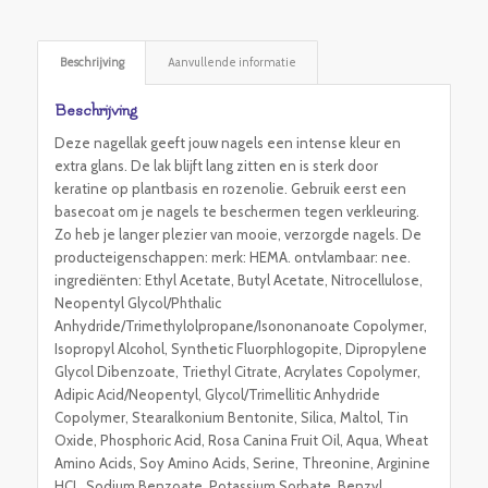
Beschrijving
Aanvullende informatie
Beschrijving
Deze nagellak geeft jouw nagels een intense kleur en
extra glans. De lak blijft lang zitten en is sterk door
keratine op plantbasis en rozenolie. Gebruik eerst een
basecoat om je nagels te beschermen tegen verkleuring.
Zo heb je langer plezier van mooie, verzorgde nagels. De
producteigenschappen: merk: HEMA. ontvlambaar: nee.
ingrediënten: Ethyl Acetate, Butyl Acetate, Nitrocellulose,
Neopentyl Glycol/Phthalic
Anhydride/Trimethylolpropane/Isononanoate Copolymer,
Isopropyl Alcohol, Synthetic Fluorphlogopite, Dipropylene
Glycol Dibenzoate, Triethyl Citrate, Acrylates Copolymer,
Adipic Acid/Neopentyl, Glycol/Trimellitic Anhydride
Copolymer, Stearalkonium Bentonite, Silica, Maltol, Tin
Oxide, Phosphoric Acid, Rosa Canina Fruit Oil, Aqua, Wheat
Amino Acids, Soy Amino Acids, Serine, Threonine, Arginine
HCL, Sodium Benzoate, Potassium Sorbate, Benzyl