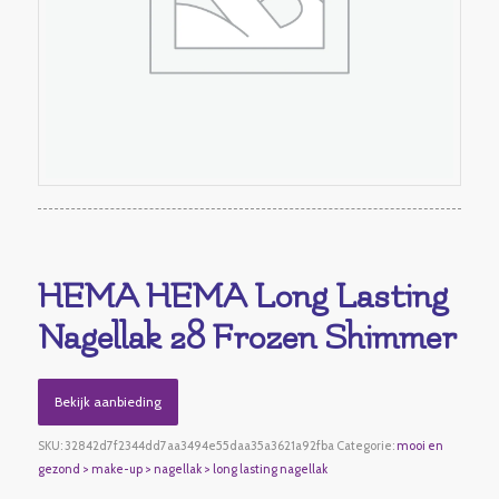
HEMA HEMA Long Lasting
Nagellak 28 Frozen Shimmer
Bekijk aanbieding
SKU:
32842d7f2344dd7aa3494e55daa35a3621a92fba
Categorie:
mooi en
gezond > make-up > nagellak > long lasting nagellak