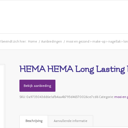
 bevindt zich hier:
Home
/
Aanbiedingen
/
mooi en gezond > make-up > nagellak > long
HEMA HEMA Long Lasting Nag
Bekijk aanbieding
SKU:
0a9735043dd6e1afb4aa4b795d46570026ce7cd6
Categorie:
mooi en g
Beschrijving
Aanvullende informatie