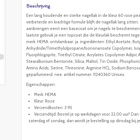
Beschrijving
Een lang houdende en sterke nagellak in de kleur 60 rose pea
verbeterde en krachtige formule blijft de nagellak lang zitten,
aanbrengen eerst een basecoat om je nagels te beschermen t
laatste gebruik je een topcoat die de kleurlak beschermt te
merk: HEMA. ontvlambaar: ja. ingrediënten: Ethyl Acetate, Buty
Anhydride/Trimethylolpropane/Isononanoate Copolymer, Isop
Fluorphlogopite, Triethyl Citrate, Acrylates Copolymer Adipic
Stearalkonium Bentonite, Silica, Maltol, Tin Oxide, Phosphori
Amino Acids, Serine, Threonine, Arginine HCL, Sodium Benzoat
geparfumeerd: nee. artikel nummer: 11240360 Unisex.
Eigenschappen:
Merk: HEMA
Kleur: Roze
Verzendkosten: 3.95
Verzendtijd: Bestel je op werkdagen voor 22.00 uur? Dan h
zaterdag of zondag, dan wordt je bestelling op dinsdag bij j