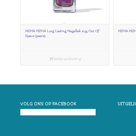
HEMA HEMA Long Lasting Nagellak 1034 Out Of
HEMA HEMA 
Space (paars)
Bekijk aanbieding
VOLG ONS OP FACEBOOK
UITGELI