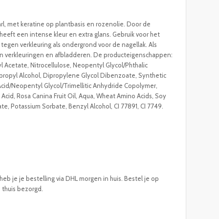
rl, met keratine op plantbasis en rozenolie. Door de
 heeft een intense kleur en extra glans. Gebruik voor het
egen verkleuring als ondergrond voor de nagellak. Als
gen verkleuringen en afbladderen. De producteigenschappen:
l Acetate, Nitrocellulose, Neopentyl Glycol/Phthalic
ropyl Alcohol, Dipropylene Glycol Dibenzoate, Synthetic
 Acid/Neopentyl Glycol/Trimellitic Anhydride Copolymer,
c Acid, Rosa Canina Fruit Oil, Aqua, Wheat Amino Acids, Soy
e, Potassium Sorbate, Benzyl Alcohol, CI 77891, CI 7749.
eb je je bestelling via DHL morgen in huis. Bestel je op
e thuis bezorgd.