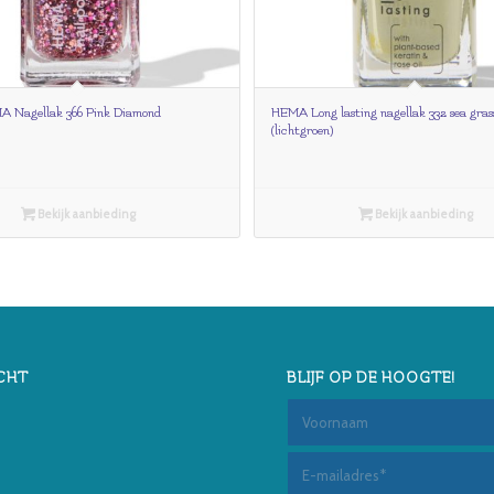
Nagellak 366 Pink Diamond
HEMA Long lasting nagellak 332 sea gras
(lichtgroen)
Bekijk aanbieding
Bekijk aanbieding
CHT
BLIJF OP DE HOOGTE!