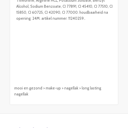
Threonine, Arginine HCL, Potassium Sorbate, Benzyl
Alcohol, Sodium Benzoate, CI 77891, CI 45410, CI 77510, CI
15850, CI 60725, CI 42090, CI 77000. houdbaarheid na
opening: 24M. artikel nummer: 11240259..
mooi en gezond > make-up > nagellak > long lasting
nagellak