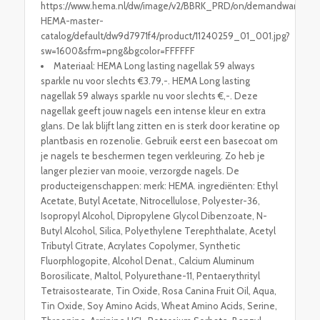
https://www.hema.nl/dw/image/v2/BBRK_PRD/on/demandware.stati
HEMA-master-
catalog/default/dw9d7971f4/product/11240259_01_001.jpg?
sw=1600&sfrm=png&bgcolor=FFFFFF
Materiaal: HEMA Long lasting nagellak 59 always
sparkle nu voor slechts €3.79,-. HEMA Long lasting
nagellak 59 always sparkle nu voor slechts €,-. Deze
nagellak geeft jouw nagels een intense kleur en extra
glans. De lak blijft lang zitten en is sterk door keratine op
plantbasis en rozenolie. Gebruik eerst een basecoat om
je nagels te beschermen tegen verkleuring. Zo heb je
langer plezier van mooie, verzorgde nagels. De
producteigenschappen: merk: HEMA. ingrediënten: Ethyl
Acetate, Butyl Acetate, Nitrocellulose, Polyester-36,
Isopropyl Alcohol, Dipropylene Glycol Dibenzoate, N-
Butyl Alcohol, Silica, Polyethylene Terephthalate, Acetyl
Tributyl Citrate, Acrylates Copolymer, Synthetic
Fluorphlogopite, Alcohol Denat., Calcium Aluminum
Borosilicate, Maltol, Polyurethane-11, Pentaerythrityl
Tetraisostearate, Tin Oxide, Rosa Canina Fruit Oil, Aqua,
Tin Oxide, Soy Amino Acids, Wheat Amino Acids, Serine,