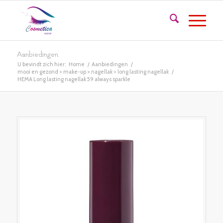
Aanbiedingen
U bevindt zich hier:
Home
/
Aanbiedingen
/
mooi en gezond > make-up > nagellak > long lasting nagellak
/
HEMA Long lasting nagellak 59 always sparkle