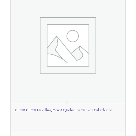
HEMA HEMA Navulling Mono Oogschaduw Mat 40 Donkerblauw