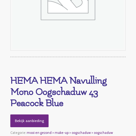
HEMA HEMA Navulling
Mono Oogschaduw 43
Peacock Blue
Bekijk aanbieding
Categorie:
mooi en gezond > make-up > oogschaduw > oogschaduw