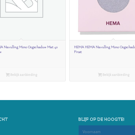
 Navulling Mono Oogschaduw Mat 40
HEMA HEMA Navulling Mono Oogschadu
w
Frost
Bekijk aanbieding
Bekijk aanbieding
CHT
BLIJF OP DE HOOGTE!