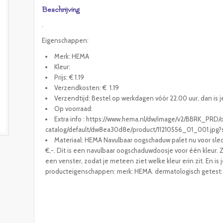
Beschrijving
.
Eigenschappen:
Merk: HEMA
Kleur:
Prijs: € 1.19
Verzendkosten: € 1.19
Verzendtijd: Bestel op werkdagen vóór 22.00 uur, dan is j
Op voorraad:
Extra info : https://www.hema.nl/dw/image/v2/BBRK_PRD
catalog/default/dw8ea30d8e/product/11210556_01_001.jp
Materiaal: HEMA Navulbaar oogschaduw palet nu voor slec
€,-. Dit is een navulbaar oogschaduwdoosje voor één kleur. Zo 
een venster, zodat je meteen ziet welke kleur erin zit. En is
producteigenschappen: merk: HEMA. dermatologisch getest: ja