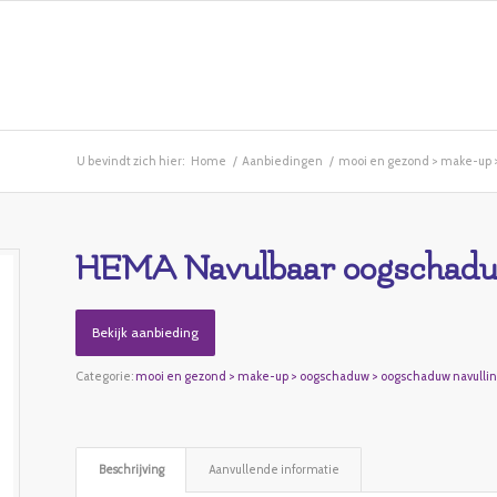
U bevindt zich hier:
Home
/
Aanbiedingen
/
mooi en gezond > make-up 
HEMA Navulbaar oogschadu
Bekijk aanbieding
Categorie:
mooi en gezond > make-up > oogschaduw > oogschaduw navulli
Beschrijving
Aanvullende informatie