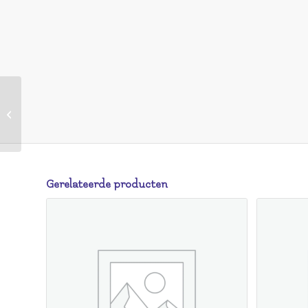
HEMA HEMA Verzameltray Voor
Make-up Organizer 33×20 (bruin)
Gerelateerde producten