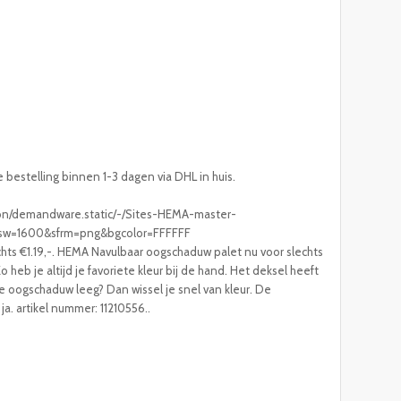
e bestelling binnen 1-3 dagen via DHL in huis.
/on/demandware.static/-/Sites-HEMA-master-
g?sw=1600&sfrm=png&bgcolor=FFFFFF
hts €1.19,-. HEMA Navulbaar oogschaduw palet nu voor slechts
heb je altijd je favoriete kleur bij de hand. Het deksel heeft
 je oogschaduw leeg? Dan wissel je snel van kleur. De
. artikel nummer: 11210556..