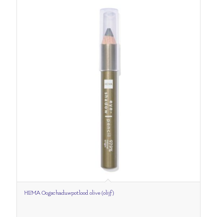
HEMA Oogschaduwpotlood olive (olijf)