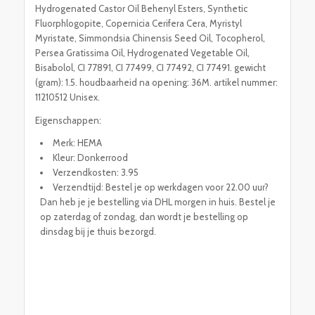
Hydrogenated Castor Oil Behenyl Esters, Synthetic
Fluorphlogopite, Copernicia Cerifera Cera, Myristyl
Myristate, Simmondsia Chinensis Seed Oil, Tocopherol,
Persea Gratissima Oil, Hydrogenated Vegetable Oil,
Bisabolol, CI 77891, CI 77499, CI 77492, CI 77491. gewicht
(gram): 1.5. houdbaarheid na opening: 36M. artikel nummer:
11210512 Unisex.
Eigenschappen:
Merk: HEMA
Kleur: Donkerrood
Verzendkosten: 3.95
Verzendtijd: Bestel je op werkdagen voor 22.00 uur?
Dan heb je je bestelling via DHL morgen in huis. Bestel je
op zaterdag of zondag, dan wordt je bestelling op
dinsdag bij je thuis bezorgd.