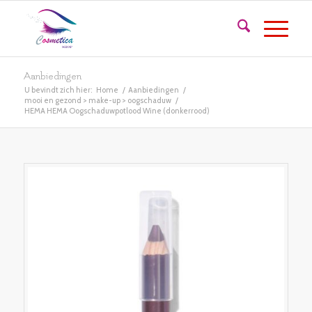
Aanbiedingen
U bevindt zich hier:
Home
/
Aanbiedingen
/
mooi en gezond > make-up > oogschaduw
/
HEMA HEMA Oogschaduwpotlood Wine (donkerrood)