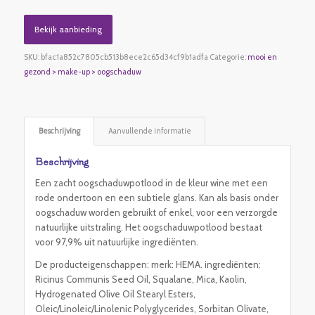
Bekijk aanbieding
SKU:
bfac1a852c7805cb513b8ece2c65d34cf9b1adfa
Categorie:
mooi en
gezond > make-up > oogschaduw
Beschrijving
Aanvullende informatie
Beschrijving
Een zacht oogschaduwpotlood in de kleur wine met een
rode ondertoon en een subtiele glans. Kan als basis onder
oogschaduw worden gebruikt of enkel, voor een verzorgde
natuurlijke uitstraling. Het oogschaduwpotlood bestaat
voor 97,9% uit natuurlijke ingrediënten.
De producteigenschappen: merk: HEMA. ingrediënten:
Ricinus Communis Seed Oil, Squalane, Mica, Kaolin,
Hydrogenated Olive Oil Stearyl Esters,
Oleic/Linoleic/Linolenic Polyglycerides, Sorbitan Olivate,