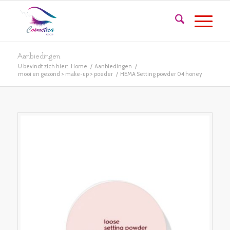
Aanbiedingen
U bevindt zich hier:
Home
/
Aanbiedingen
/
mooi en gezond > make-up > poeder
/
HEMA Setting powder 04 honey