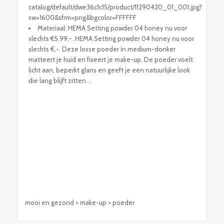
catalog/default/dwe36c1c15/product/11290420_01_001.jpg?
sw=1600&sfrm=png&bgcolor=FFFFFF
Materiaal: HEMA Setting powder 04 honey nu voor
slechts €5.99,-. HEMA Setting powder 04 honey nu voor
slechts €,-. Deze losse poeder in medium-donker
matteert je huid en fixeert je make-up. De poeder voelt
licht aan, beperkt glans en geeft je een natuurlijke look
die lang blijft zitten. ..
mooi en gezond > make-up > poeder