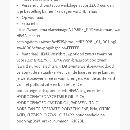
Verzendtijd: Bestel op werkdagen vóór 22.00 uur, dan
is je bestelling binnen 1-3 dagen via DHL in huis.
Op voorraad:
Extra info :
https://www.hema.nl/dw/image/v2/BBRK_PRD/on/demandware.stati
HEMA-master-
catalog/default/dwca8cd535/product/11210281_01_001.jpg?
sw=1600&sfrm=png&bgcolor=FFFFFF
Materiaal: HEMA Wenkbrauwpotlood zwart (zwart) nu
voor slechts €2.79,-. HEMA Wenkbrauwpotlood zwart
(zwart) nu voor slechts €,-. Dit zwarte wenkbrauwpotlood
versterkt de natuurlijke kleur van de haartjes en je kunt er
je wenkbrauwen mee in vorm brengen. Aan de achterkant
van het potlood zit een borsteltje. De
producteigenschappen: merk: HEMA. ingrediënten:
HYDROGENATED VEGETABLE OIL, MICA,
HYDROGENATED CASTOR OIL, PARAFFIN, TALC,
SORBITAN TRISTEARATE, POLYETHYLENE, BHA, CITRIC
ACID, CI 77499, CI 77491, CI 77492. houdbaarheid na
opening: 36M. artikel nummer: 11210281..