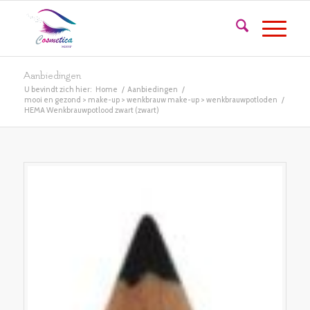
Aanbiedingen
U bevindt zich hier:
Home
/
Aanbiedingen
/
mooi en gezond > make-up > wenkbrauw make-up > wenkbrauwpotloden
/
HEMA Wenkbrauwpotlood zwart (zwart)