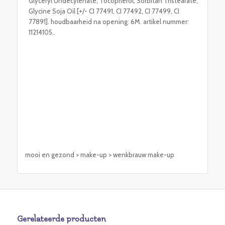
Glyceryl Undecylenate, Tocopherol, Sorbitan Tristearate,
Glycine Soja Oil [+/- CI 77491, CI 77492, CI 77499, CI
77891]. houdbaarheid na opening: 6M. artikel nummer:
11214105..
mooi en gezond > make-up > wenkbrauw make-up
Gerelateerde producten