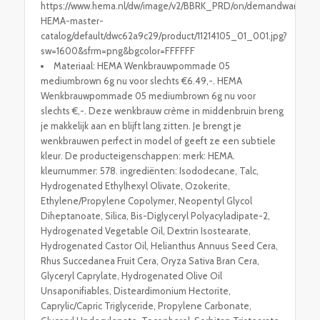
https://www.hema.nl/dw/image/v2/BBRK_PRD/on/demandware.stati
HEMA-master-
catalog/default/dwc62a9c29/product/11214105_01_001.jpg?
sw=1600&sfrm=png&bgcolor=FFFFFF
Materiaal: HEMA Wenkbrauwpommade 05
mediumbrown 6g nu voor slechts €6.49,-. HEMA
Wenkbrauwpommade 05 mediumbrown 6g nu voor
slechts €,-. Deze wenkbrauw crème in middenbruin breng
je makkelijk aan en blijft lang zitten. Je brengt je
wenkbrauwen perfect in model of geeft ze een subtiele
kleur. De producteigenschappen: merk: HEMA.
kleurnummer: 578. ingrediënten: Isododecane, Talc,
Hydrogenated Ethylhexyl Olivate, Ozokerite,
Ethylene/Propylene Copolymer, Neopentyl Glycol
Diheptanoate, Silica, Bis-Diglyceryl Polyacyladipate-2,
Hydrogenated Vegetable Oil, Dextrin Isostearate,
Hydrogenated Castor Oil, Helianthus Annuus Seed Cera,
Rhus Succedanea Fruit Cera, Oryza Sativa Bran Cera,
Glyceryl Caprylate, Hydrogenated Olive Oil
Unsaponifiables, Disteardimonium Hectorite,
Caprylic/Capric Triglyceride, Propylene Carbonate,