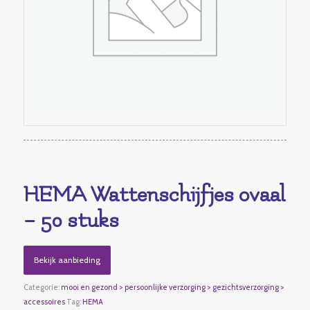
HEMA Wattenschijfjes ovaal
– 50 stuks
Bekijk aanbieding
Categorie:
mooi en gezond > persoonlijke verzorging > gezichtsverzorging >
accessoires
Tag:
HEMA