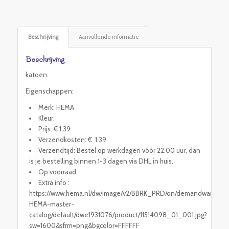
Beschrijving
Aanvullende informatie
Beschrijving
katoen.
Eigenschappen:
Merk: HEMA
Kleur:
Prijs: € 1.39
Verzendkosten: € 1.39
Verzendtijd: Bestel op werkdagen vóór 22.00 uur, dan
is je bestelling binnen 1-3 dagen via DHL in huis.
Op voorraad:
Extra info :
https://www.hema.nl/dw/image/v2/BBRK_PRD/on/demandware.stati
HEMA-master-
catalog/default/dwe1931076/product/11514098_01_001.jpg?
sw=1600&sfrm=png&bgcolor=FFFFFF