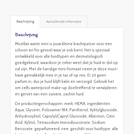
Beschrijving
Aanvullende informatie
Beschrijving
Micellair water mini is jouw kleine krachtpatser voor een
schoon en fris gevoel waar je ook bent. Het is speciaal
ontwikkeld voor alle huidtypen en dermatologisch
goedgekeurd, waardoor je zeker weet dat je huid er dol op
zal zijn. Met de handige mini-formaat neem je deze must-
have gemakkelijk mee in je tas of op reis. Er zit geen
parfum in, dus je huid blijft kalm en verzorgd. Gebruik het
om zelfs waterproof make-up doeltreffend te verwijderen
en geniet van een zuivere, zachte huid.
De producteigenschappen: merk: HEMA. ingrediënten:
Aqua, Glycerin, Poloxamer 184, Panthenol, Xylitylglucoside,
Anhydroxylitol, Caprylyl/Capryl Glucoside, Allantoin, Citric
Acid, Xylitol, Tetrasodium Iminodisuccinate, Sodium
Benzoate. geparfumeerd: nee. geschikt voor huidtype: alle