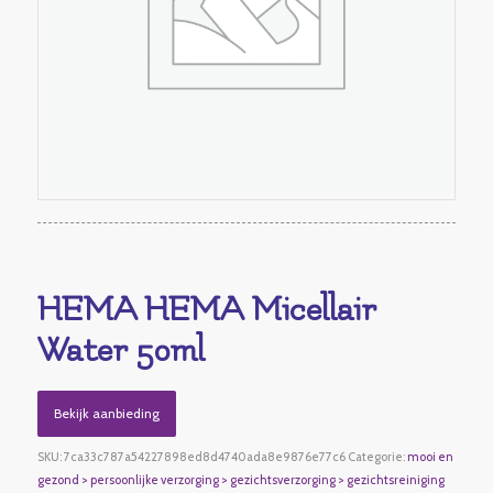
HEMA HEMA Micellair
Water 50ml
Bekijk aanbieding
SKU:
7ca33c787a54227898ed8d4740ada8e9876e77c6
Categorie:
mooi en
gezond > persoonlijke verzorging > gezichtsverzorging > gezichtsreiniging