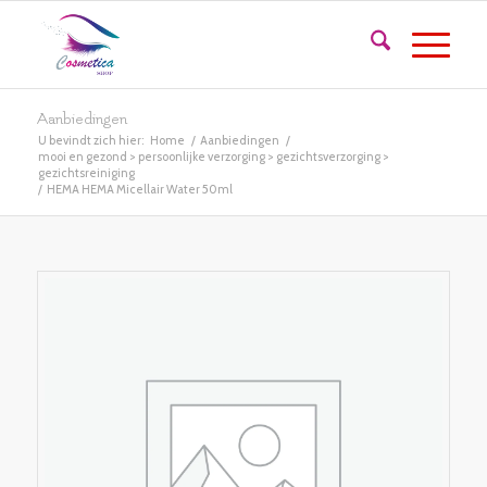
Aanbiedingen
U bevindt zich hier:
Home
/
Aanbiedingen
/
mooi en gezond > persoonlijke verzorging > gezichtsverzorging >
gezichtsreiniging
/
HEMA HEMA Micellair Water 50ml