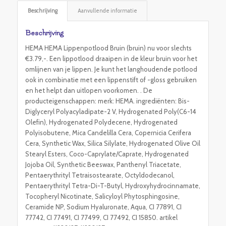
Beschrijving
Aanvullende informatie
Beschrijving
HEMA HEMA Lippenpotlood Bruin (bruin) nu voor slechts
€3.79,-. Een lippotlood draaipen in de kleur bruin voor het
omlijnen van je lippen. Je kunt het langhoudende potlood
ook in combinatie met een lippenstift of -gloss gebruiken
en het helpt dan uitlopen voorkomen. . De
producteigenschappen: merk: HEMA. ingrediënten: Bis-
Diglyceryl Polyacyladipate-2 V, Hydrogenated Poly(C6-14
Olefin), Hydrogenated Polydecene, Hydrogenated
Polyisobutene, Mica Candelilla Cera, Copernicia Cerifera
Cera, Synthetic Wax, Silica Silylate, Hydrogenated Olive Oil
Stearyl Esters, Coco-Caprylate/Caprate, Hydrogenated
Jojoba Oil, Synthetic Beeswax, Panthenyl Triacetate,
Pentaerythrityl Tetraisostearate, Octyldodecanol,
Pentaerythrityl Tetra-Di-T-Butyl, Hydroxyhydrocinnamate,
Tocopheryl Nicotinate, Salicyloyl Phytosphingosine,
Ceramide NP, Sodium Hyaluronate, Aqua, CI 77891, CI
77742, CI 77491, CI 77499, CI 77492, CI 15850. artikel