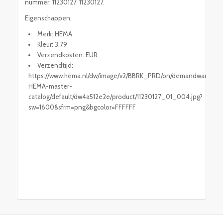
nummer: 11230127. 11230127.
Eigenschappen:
Merk: HEMA
Kleur: 3.79
Verzendkosten: EUR
Verzendtijd:
https://www.hema.nl/dw/image/v2/BBRK_PRD/on/demandware.stati
HEMA-master-
catalog/default/dw4a512e2e/product/11230127_01_004.jpg?
sw=1600&sfrm=png&bgcolor=FFFFFF