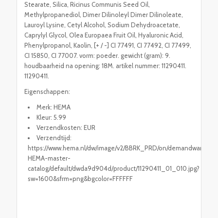
Stearate, Silica, Ricinus Communis Seed Oil,
Methylpropanediol, Dimer Dilinoleyl Dimer Dilinoleate,
Lauroyl Lysine, Cetyl Alcohol, Sodium Dehydroacetate,
Caprylyl Glycol, Olea Europaea Fruit Oil, Hyaluronic Acid,
Phenylpropanol, Kaolin, [+ / -] CI 77491, CI 77492, CI 77499,
CI 15850, CI 77007. vorm: poeder. gewicht (gram): 9.
houdbaarheid na opening: 18M. artikel nummer: 11290411.
11290411.
Eigenschappen:
Merk: HEMA
Kleur: 5.99
Verzendkosten: EUR
Verzendtijd:
https://www.hema.nl/dw/image/v2/BBRK_PRD/on/demandware.stati
HEMA-master-
catalog/default/dwda9d904d/product/11290411_01_010.jpg?
sw=1600&sfrm=png&bgcolor=FFFFFF