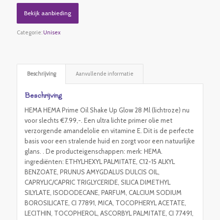
Bekijk aanbieding
Categorie:
Unisex
Beschrijving
Aanvullende informatie
Beschrijving
HEMA HEMA Prime Oil Shake Up Glow 28 Ml (lichtroze) nu
voor slechts €7.99,-. Een ultra lichte primer olie met
verzorgende amandelolie en vitamine E. Dit is de perfecte
basis voor een stralende huid en zorgt voor een natuurlijke
glans. . De producteigenschappen: merk: HEMA.
ingrediënten: ETHYLHEXYL PALMITATE, C12-15 ALKYL
BENZOATE, PRUNUS AMYGDALUS DULCIS OIL,
CAPRYLIC/CAPRIC TRIGLYCERIDE, SILICA DIMETHYL
SILYLATE, ISODODECANE, PARFUM, CALCIUM SODIUM
BOROSILICATE, CI 77891, MICA, TOCOPHERYL ACETATE,
LECITHIN, TOCOPHEROL, ASCORBYL PALMITATE, CI 77491,