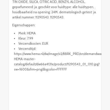
TIN OXIDE, SILICA, CITRIC ACID, BENZYL ALCOHOL.
geparfumeerd: ja. geschikt voor huidtype: alle huidtypen, .
houdbaarheid na opening: 24M. dermatologisch getest: ja.
artikel nummer: 11290543. 11290543.
Eigenschappen:
Merk: HEMA
Kleur: 7.99
Verzendkosten: EUR
Verzendtijd:
https://www.hema.nl/dw/image/v2/BBRK_PRD/on/demandware.stati
HEMA-master-
catalog/default/dw66a4131e/product/11290543_01_010.jpg?
sw=1600&sfrm=png&bgcolor=FFFFFF