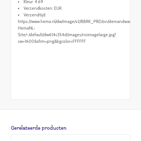
Kleur: 4.69
Verzendkosten: EUR
Verzendtijd:
https://www.hema.nl/dw/image/v2/BBRK_PRD/on/demandware.stati
HemaNL-
Site/-/default/dw614c354d/images/noimagelarge.jpg?
sw=1600&sfrm=png&bgcolor=FFFFFF
Gerelateerde producten