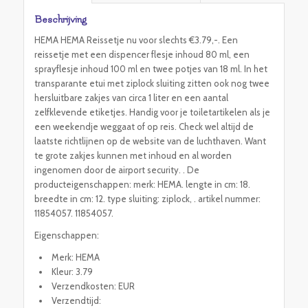
Beschrijving
HEMA HEMA Reissetje nu voor slechts €3.79,-. Een
reissetje met een dispencer flesje inhoud 80 ml, een
sprayflesje inhoud 100 ml en twee potjes van 18 ml. In het
transparante etui met ziplock sluiting zitten ook nog twee
hersluitbare zakjes van circa 1 liter en een aantal
zelfklevende etiketjes. Handig voor je toiletartikelen als je
een weekendje weggaat of op reis. Check wel altijd de
laatste richtlijnen op de website van de luchthaven. Want
te grote zakjes kunnen met inhoud en al worden
ingenomen door de airport security. . De
producteigenschappen: merk: HEMA. lengte in cm: 18.
breedte in cm: 12. type sluiting: ziplock, . artikel nummer:
11854057. 11854057.
Eigenschappen:
Merk: HEMA
Kleur: 3.79
Verzendkosten: EUR
Verzendtijd: