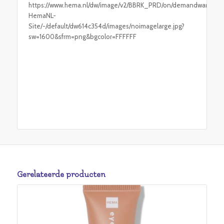
https://www.hema.nl/dw/image/v2/BBRK_PRD/on/demandware.stati
HemaNL-
Site/-/default/dw614c354d/images/noimagelarge.jpg?
sw=1600&sfrm=png&bgcolor=FFFFFF
Gerelateerde producten