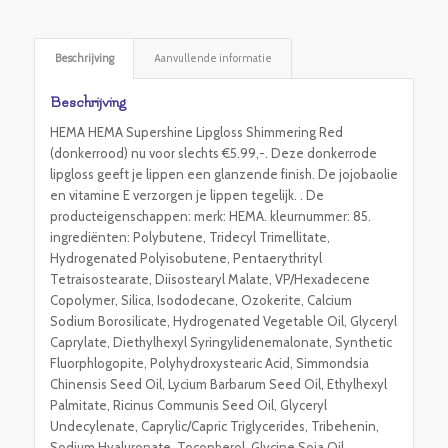
Beschrijving
Aanvullende informatie
Beschrijving
HEMA HEMA Supershine Lipgloss Shimmering Red
(donkerrood) nu voor slechts €5.99,-. Deze donkerrode
lipgloss geeft je lippen een glanzende finish. De jojobaolie
en vitamine E verzorgen je lippen tegelijk. . De
producteigenschappen: merk: HEMA. kleurnummer: 85.
ingrediënten: Polybutene, Tridecyl Trimellitate,
Hydrogenated Polyisobutene, Pentaerythrityl
Tetraisostearate, Diisostearyl Malate, VP/Hexadecene
Copolymer, Silica, Isododecane, Ozokerite, Calcium
Sodium Borosilicate, Hydrogenated Vegetable Oil, Glyceryl
Caprylate, Diethylhexyl Syringylidenemalonate, Synthetic
Fluorphlogopite, Polyhydroxystearic Acid, Simmondsia
Chinensis Seed Oil, Lycium Barbarum Seed Oil, Ethylhexyl
Palmitate, Ricinus Communis Seed Oil, Glyceryl
Undecylenate, Caprylic/Capric Triglycerides, Tribehenin,
Sodium Hyaluronate, Tocopherol, Glycine Soja Oil,