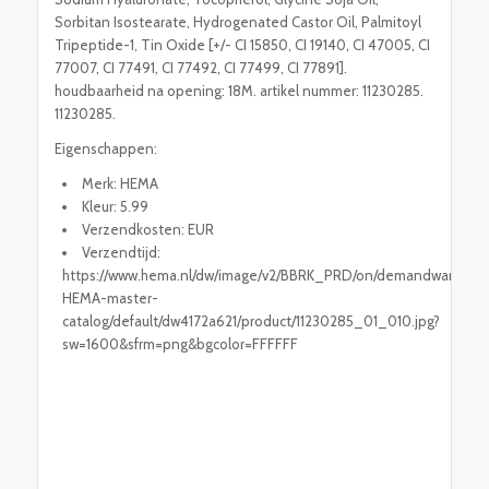
Sorbitan Isostearate, Hydrogenated Castor Oil, Palmitoyl
Tripeptide-1, Tin Oxide [+/- CI 15850, CI 19140, CI 47005, CI
77007, CI 77491, CI 77492, CI 77499, CI 77891].
houdbaarheid na opening: 18M. artikel nummer: 11230285.
11230285.
Eigenschappen:
Merk: HEMA
Kleur: 5.99
Verzendkosten: EUR
Verzendtijd:
https://www.hema.nl/dw/image/v2/BBRK_PRD/on/demandware.stati
HEMA-master-
catalog/default/dw4172a621/product/11230285_01_010.jpg?
sw=1600&sfrm=png&bgcolor=FFFFFF