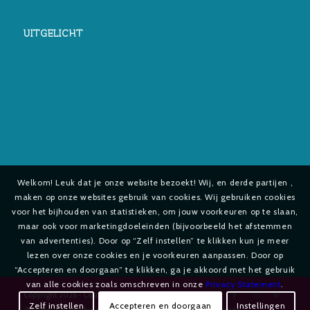
UITGELICHT
Welkom! Leuk dat je onze website bezoekt! Wij, en derde partijen ,
maken op onze websites gebruik van cookies. Wij gebruiken cookies
voor het bijhouden van statistieken, om jouw voorkeuren op te slaan,
maar ook voor marketingdoeleinden (bijvoorbeeld het afstemmen
van advertenties). Door op “Zelf instellen” te klikken kun je meer
lezen over onze cookies en je voorkeuren aanpassen. Door op
“Accepteren en doorgaan” te klikken, ga je akkoord met het gebruik
van alle cookies zoals omschreven in onze
Privacy Statement
.
Copyright
2026 - Cosmetica-shop.com
Zelf instellen
Accepteren en doorgaan
Instellingen
Privacy- & cookiebeleid
Privacy Statement
Disclaimer