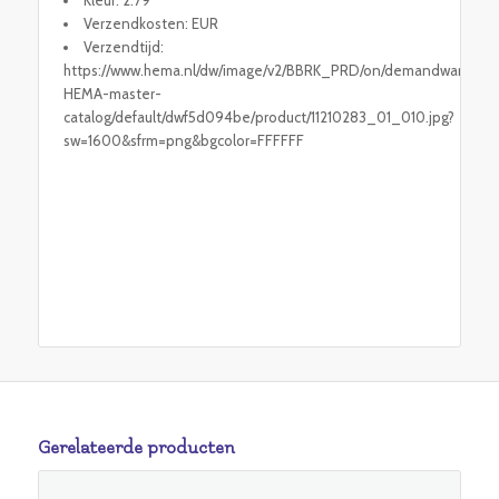
Verzendkosten: EUR
Verzendtijd:
https://www.hema.nl/dw/image/v2/BBRK_PRD/on/demandware.stati
HEMA-master-
catalog/default/dwf5d094be/product/11210283_01_010.jpg?
sw=1600&sfrm=png&bgcolor=FFFFFF
Gerelateerde producten