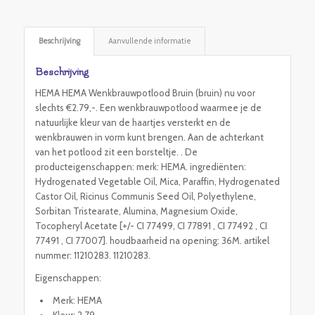
Beschrijving
Aanvullende informatie
Beschrijving
HEMA HEMA Wenkbrauwpotlood Bruin (bruin) nu voor
slechts €2.79,-. Een wenkbrauwpotlood waarmee je de
natuurlijke kleur van de haartjes versterkt en de
wenkbrauwen in vorm kunt brengen. Aan de achterkant
van het potlood zit een borsteltje. . De
producteigenschappen: merk: HEMA. ingrediënten:
Hydrogenated Vegetable Oil, Mica, Paraffin, Hydrogenated
Castor Oil, Ricinus Communis Seed Oil, Polyethylene,
Sorbitan Tristearate, Alumina, Magnesium Oxide,
Tocopheryl Acetate [+/- CI 77499, CI 77891 , CI 77492 , CI
77491 , CI 77007]. houdbaarheid na opening: 36M. artikel
nummer: 11210283. 11210283.
Eigenschappen:
Merk: HEMA
Kleur: 2.79