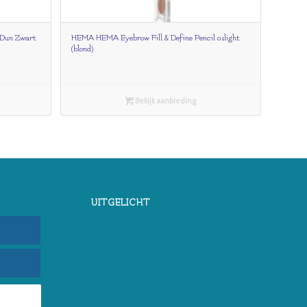
Dun Zwart
HEMA HEMA Eyebrow Fill & Define Pencil 01light
(blond)
Bekijk aanbieding
UITGELICHT