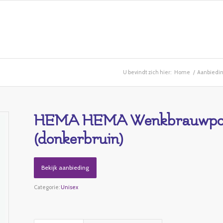
U bevindt zich hier:
Home
/
Aanbiedi
HEMA HEMA Wenkbrauwpotl
(donkerbruin)
Bekijk aanbieding
Categorie:
Unisex