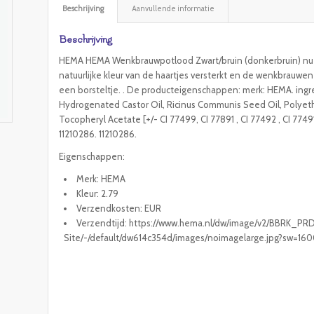
Beschrijving
Aanvullende informatie
Beschrijving
HEMA HEMA Wenkbrauwpotlood Zwart/bruin (donkerbruin) nu 
natuurlijke kleur van de haartjes versterkt en de wenkbrauwe
een borsteltje. . De producteigenschappen: merk: HEMA. ingr
Hydrogenated Castor Oil, Ricinus Communis Seed Oil, Polyeth
Tocopheryl Acetate [+/- CI 77499, CI 77891 , CI 77492 , CI 774
11210286. 11210286.
Eigenschappen:
Merk: HEMA
Kleur: 2.79
Verzendkosten: EUR
Verzendtijd: https://www.hema.nl/dw/image/v2/BBRK_PR
Site/-/default/dw614c354d/images/noimagelarge.jpg?sw=1