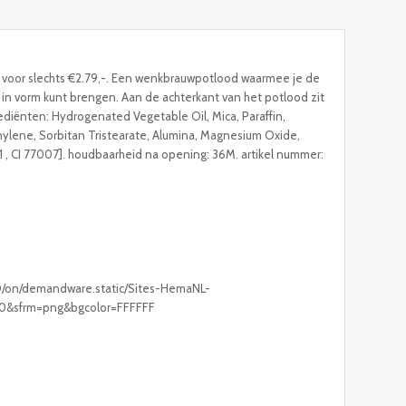
voor slechts €2.79,-. Een wenkbrauwpotlood waarmee je de
n in vorm kunt brengen. Aan de achterkant van het potlood zit
ediënten: Hydrogenated Vegetable Oil, Mica, Paraffin,
ylene, Sorbitan Tristearate, Alumina, Magnesium Oxide,
91 , CI 77007]. houdbaarheid na opening: 36M. artikel nummer:
D/on/demandware.static/Sites-HemaNL-
600&sfrm=png&bgcolor=FFFFFF