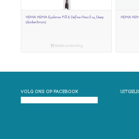
HEMA HEMA Eyebrow Fill & Define Pencil 04 Deep
HEMA HEMA 
(donkerbruin)
Bekijk aanbieding
VOLG ONS OP FACEBOOK
UITGELI