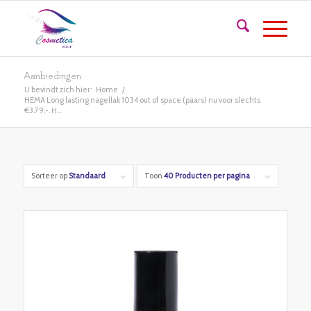
Aanbiedingen
U bevindt zich hier:
Home
/
HEMA Long lasting nagellak 1034 out of space (paars) nu voor slechts
€3.79,-. H...
Sorteer op
Standaard
Toon
40 Producten per pagina