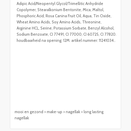
Adipic Acid/Neopentyl Glycol/Trimellitic Anhydride
Copolymer, Stearalkonium Bentonite, Mica, Maltol,
Phosphoric Acid, Rosa Canina Fruit Oil, Aqua, Tin Oxide,
Wheat Amino Acids, Soy Amino Acids, Threonine,
Arginine HCL, Serine, Potassium Sorbate, Benzyl Alcohol,
Sodium Benzoate, CI 77491, CI 77000, CI 60725, CI 77820.
houdbaarheid na opening: 12M. artikel nummer: 11241034..
mooi en gezond > make-up > nagellak > long lasting
nagellak