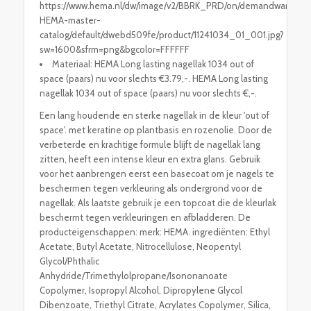
https://www.hema.nl/dw/image/v2/BBRK_PRD/on/demandware.stati
HEMA-master-
catalog/default/dwebd509fe/product/11241034_01_001.jpg?
sw=1600&sfrm=png&bgcolor=FFFFFF
Materiaal: HEMA Long lasting nagellak 1034 out of
space (paars) nu voor slechts €3.79,-. HEMA Long lasting
nagellak 1034 out of space (paars) nu voor slechts €,-.
Een lang houdende en sterke nagellak in de kleur 'out of
space'. met keratine op plantbasis en rozenolie. Door de
verbeterde en krachtige formule blijft de nagellak lang
zitten, heeft een intense kleur en extra glans. Gebruik
voor het aanbrengen eerst een basecoat om je nagels te
beschermen tegen verkleuring als ondergrond voor de
nagellak. Als laatste gebruik je een topcoat die de kleurlak
beschermt tegen verkleuringen en afbladderen. De
producteigenschappen: merk: HEMA. ingrediënten: Ethyl
Acetate, Butyl Acetate, Nitrocellulose, Neopentyl
Glycol/Phthalic
Anhydride/Trimethylolpropane/Isononanoate
Copolymer, Isopropyl Alcohol, Dipropylene Glycol
Dibenzoate, Triethyl Citrate, Acrylates Copolymer, Silica,