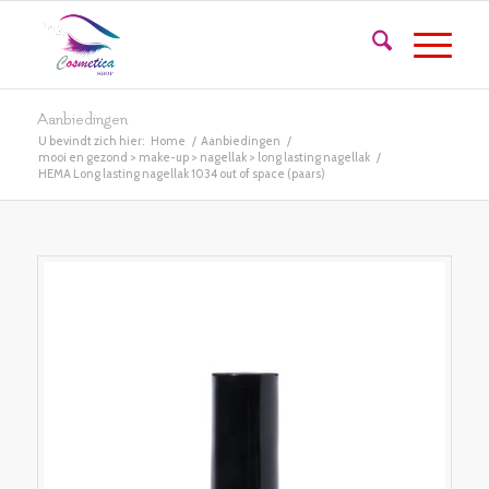
Aanbiedingen
U bevindt zich hier:
Home
/
Aanbiedingen
/
mooi en gezond > make-up > nagellak > long lasting nagellak
/
HEMA Long lasting nagellak 1034 out of space (paars)