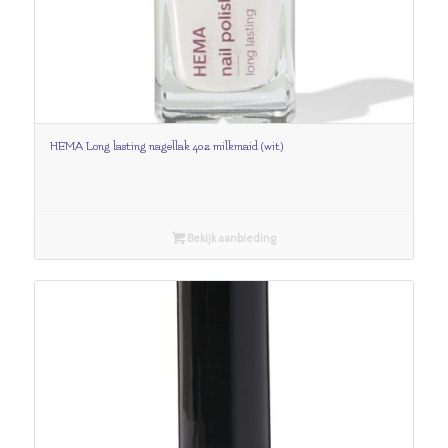
HEMA Long lasting nagellak 402 milkmaid (wit)
Bekijk aanbieding